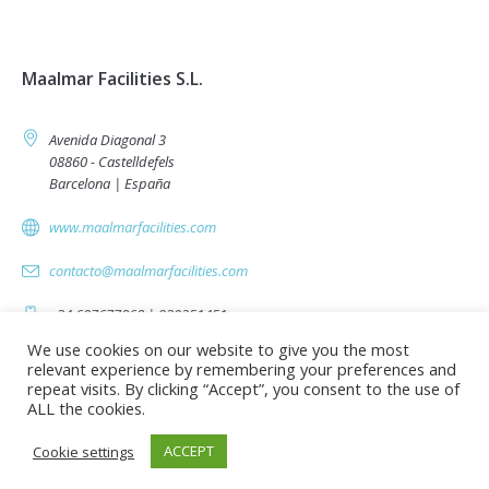
Maalmar Facilities S.L.
Avenida Diagonal 3
08860 - Castelldefels
Barcelona | España
www.maalmarfacilities.com
contacto@maalmarfacilities.com
+34 607677868 | 930251451
We use cookies on our website to give you the most
relevant experience by remembering your preferences and
repeat visits. By clicking “Accept”, you consent to the use of
Trabaja con nosotros
Política de privacidad
Aviso Legal
ALL the cookies.
Nosotros
Contacta
ACCEPT
Cookie settings
Maalmar Facilities | 2021 / Todos los derechos reservados | by
ElDisseny